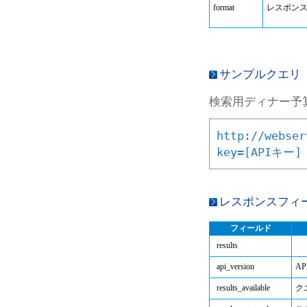
format
レスポン
サンプルクエリ
検索用ディナー予
http://webser
key=[APIキー]
レスポンスフィ
フィールド
results
api_version
A
results_available
ク