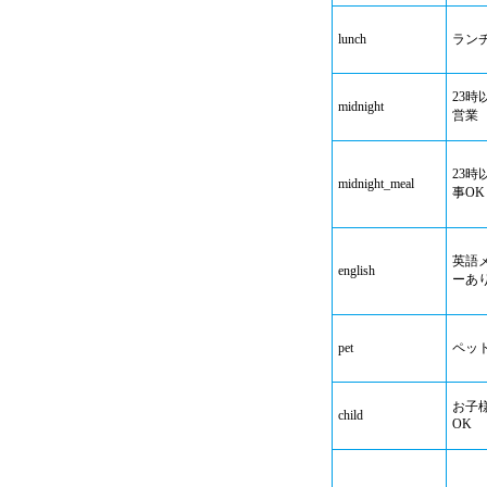
lunch
ラン
23時
midnight
営業
23時
midnight_meal
事OK
英語
english
ーあ
pet
ペッ
お子
child
OK