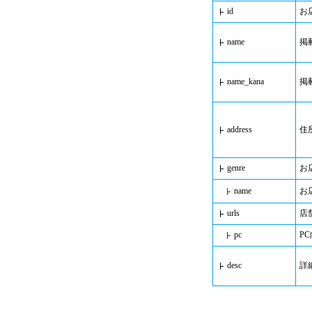
id
お
name
掲
name_kana
掲
address
住
genre
お
name
お
urls
店
pc
PC
desc
詳