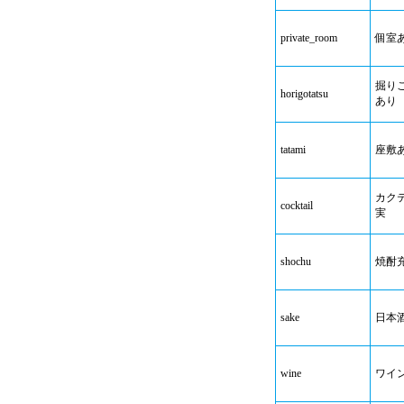
private_room
個室
掘り
horigotatsu
あり
tatami
座敷
カク
cocktail
実
shochu
焼酎
sake
日本
wine
ワイ