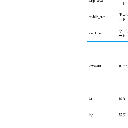
large_area
ード
中エ
middle_area
ード
小エ
small_area
ード
keyword
キー
lat
緯度
lng
経度