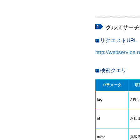
グルメサーチA
リクエストURL
http://webservice.r
検索クエリ
パラメータ
項
key
API
id
お店I
name
掲載