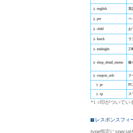
english
英
pet
ペ
child
お
lunch
ラ
midnight
2
shop_detail_memo
備
coupon_urls
ク
pc
P
sp
ス
*1 ○印がついてい
レスポンスフィー
type指定にspe