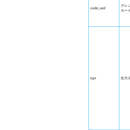
クレ
credit_card
カー
type
出力