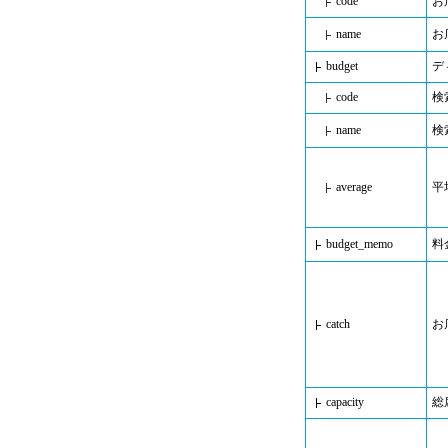
code
お
name
お
budget
デ
code
検
name
検
average
平
budget_memo
料
catch
お
capacity
総