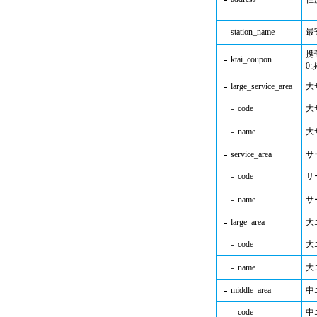
station_name
最
携
ktai_coupon
0
large_service_area
大
code
大
name
大
service_area
サ
code
サ
name
サ
large_area
大
code
大
name
大
middle_area
中
code
中