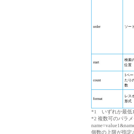
order
ソー
検索
start
位置
1ペ
count
たり
数
レス
format
形式
*1 いずれか最低
*2 複数可のパラ
name=value1&name
個数の上限が指定