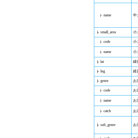
name
中
small_area
小
code
小
name
小
lat
緯
lng
経
genre
お
code
お
name
お
catch
お
sub_genre
お