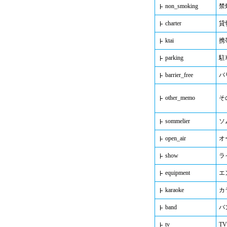
non_smoking
禁
charter
貸
ktai
携
parking
駐
barrier_free
バ
other_memo
そ
sommelier
ソ
open_air
オ
show
ラ
equipment
エ
karaoke
カ
band
バ
tv
T