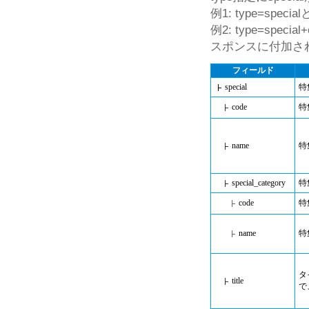
例1: type=s
例2: type=spe
スポンスに付加さ
フィールド
special
特
code
特
name
特
special_category
特
code
特
name
特
タ
title
で