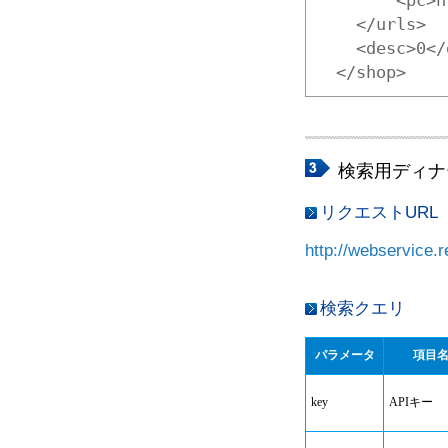
    </urls>
    <desc>0</
  </shop>
検索用ディナ
リクエストURL
http://webservice.r
検索クエリ
パラメータ
項目
key
APIキー