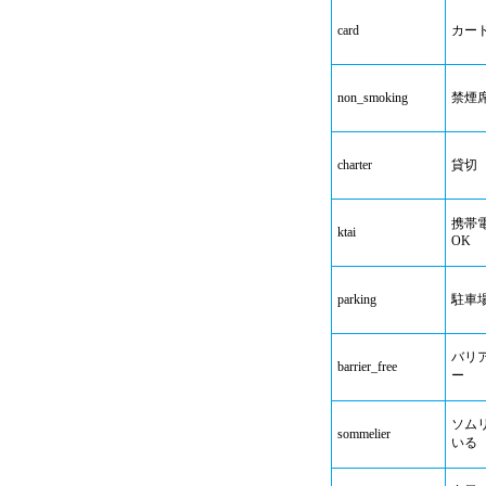
card
カー
non_smoking
禁煙
charter
貸切
携帯
ktai
OK
parking
駐車
バリ
barrier_free
ー
ソム
sommelier
いる