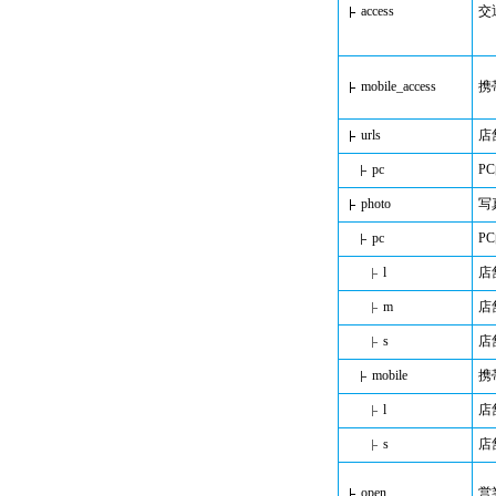
access
交
mobile_access
携
urls
店
pc
P
photo
写
pc
P
l
店
m
店
s
店
mobile
携
l
店
s
店
open
営