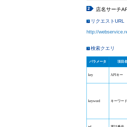
店名サーチAP
リクエストURL
http://webservice.r
検索クエリ
パラメータ
項目
key
APIキー
keyword
キーワー
tel
電話番号