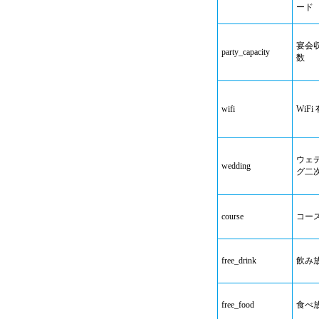
ード
宴会
party_capacity
数
wifi
WiFi
ウェ
wedding
グ二
course
コー
free_drink
飲み
free_food
食べ