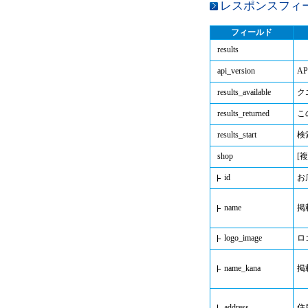
レスポンスフィ
フィールド
results
api_version
A
results_available
ク
results_returned
こ
results_start
検
shop
[
id
お
name
掲
logo_image
ロ
name_kana
掲
address
住