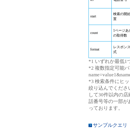
検索の開
start
置
1ページあ
count
の取得数
レスポン
format
式
*1 いずれか最低
*2 複数指定可能
name=value1&name
*3 検索条件にヒ
絞り込んでくださ
して30件以内の
話番号等の一部が
っております。
サンプルクエリ