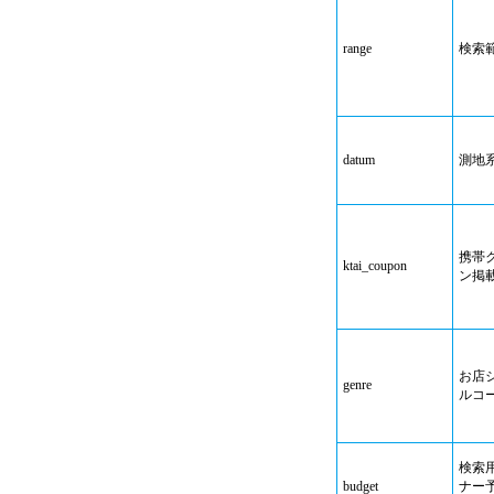
range
検索
datum
測地
携帯
ktai_coupon
ン掲
お店
genre
ルコ
検索
budget
ナー