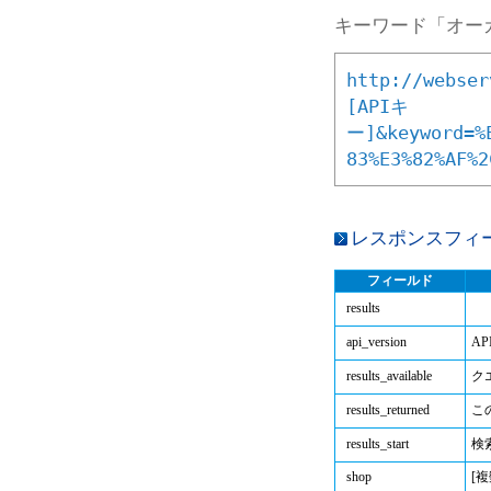
キーワード「オー
http://webser
[APIキ
ー]&keyword=%E
83%E3%82%AF%2
レスポンスフィ
フィールド
results
api_version
A
results_available
ク
results_returned
こ
results_start
検
shop
[