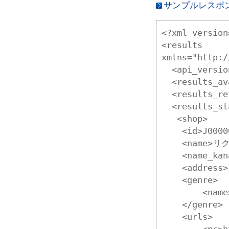
サンプルレスポ
<?xml version
<results 
xmlns="http:/
  <api_vers
  <results_
  <results_
  <results_start>1</results_start>

   <shop> 
    <id>J0000
    <name>
    <name_k
    <addres
    <genre>
        <na
    </genre>
    <urls>
        <pc>h